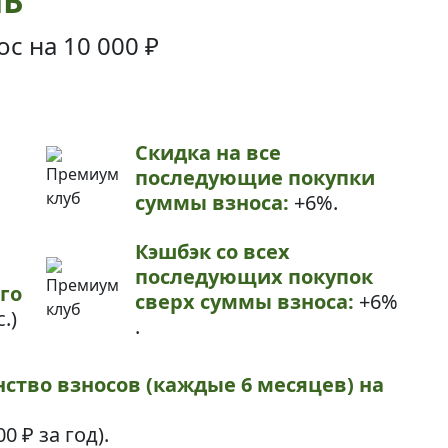
НЬ
ос на
10 000 ₽
Скидка на все
последующие покупки
суммы взноса:
+6%.
Кэшбэк со всех
последующих покупок
го
сверх суммы взноса:
+6%
.)
.
нство взносов (каждые 6 месяцев) на
00 ₽
за год).