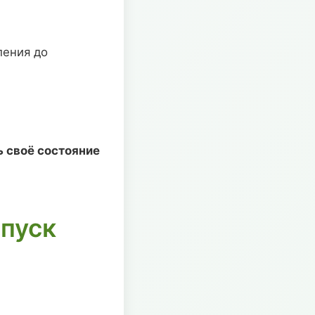
ления до
ь своё состояние
апуск