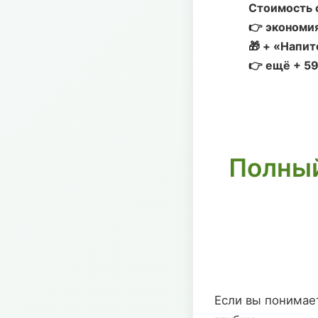
Стоимость с
👉 экономия
🎁 + «Напит
👉 ещё + 5
Полный
Если вы понимае