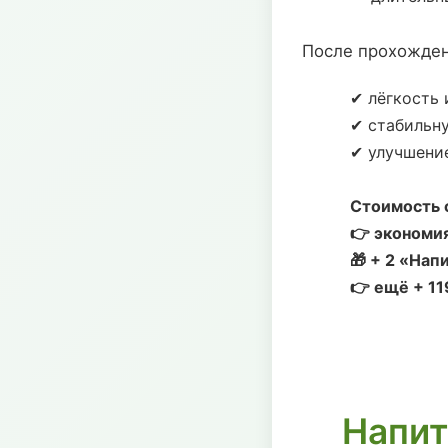
После прохожде
✔ лёгкость 
✔ стабильн
✔ улучшени
Стоимость с
👉 экономия
🎁 + 2 «Нап
👉 ещё + 1
Напит