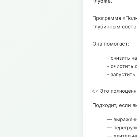
глубже.
Программа «Полн
глубинным состо
Она помогает:
- снизить н
- очистить
- запустить
👉 Это полноценн
Подходит, если в
— выраженн
— перегруз
— длительн