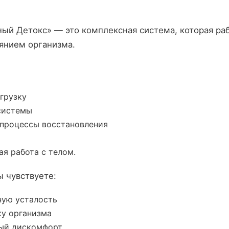
ый Детокс» — это комплексная система, которая раб
янием организма.
агрузку
 системы
 процессы восстановления
ая работа с телом.
ы чувствуете:
ую усталость
ку организма
ый дискомфорт