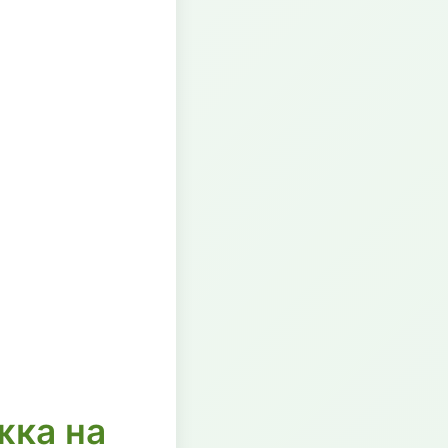
жка на