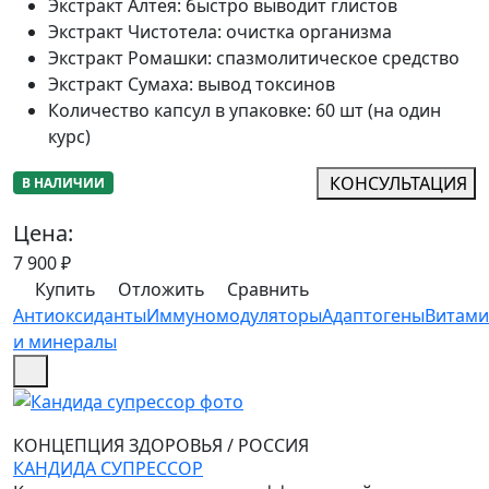
Экстракт Алтея
:
быстро выводит глистов
Экстракт Чистотела
:
очистка организма
Экстракт Ромашки
:
спазмолитическое средство
Экстракт Сумаха
:
вывод токсинов
Количество капсул в упаковке
:
60 шт (на один
курс)
КОНСУЛЬТАЦИЯ
В НАЛИЧИИ
Цена:
7 900
₽
Купить
Отложить
Сравнить
Антиоксиданты
Иммуномодуляторы
Адаптогены
Витам
и минералы
КОНЦЕПЦИЯ ЗДОРОВЬЯ
/
РОССИЯ
КАНДИДА СУПРЕССОР