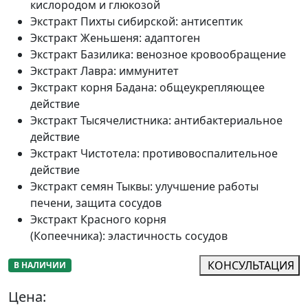
кислородом и глюкозой
Экстракт Пихты сибирской
:
антисептик
Экстракт Женьшеня
:
адаптоген
Экстракт Базилика
:
венозное кровообращение
Экстракт Лавра
:
иммунитет
Экстракт корня Бадана
:
общеукрепляющее
действие
Экстракт Тысячелистника
:
антибактериальное
действие
Экстракт Чистотела
:
противовоспалительное
действие
Экстракт семян Тыквы
:
улучшение работы
печени, защита сосудов
Экстракт Красного корня
(Копеечника)
:
эластичность сосудов
КОНСУЛЬТАЦИЯ
В НАЛИЧИИ
Цена: