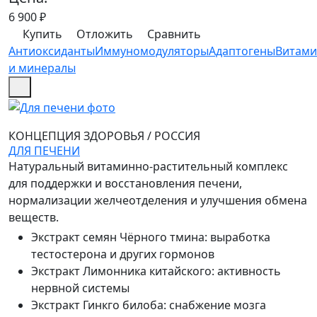
6 900
₽
Купить
Отложить
Сравнить
Антиоксиданты
Иммуномодуляторы
Адаптогены
Витам
и минералы
КОНЦЕПЦИЯ ЗДОРОВЬЯ
/
РОССИЯ
ДЛЯ ПЕЧЕНИ
Натуральный витаминно-растительный комплекс
для поддержки и восстановления печени,
нормализации желчеотделения и улучшения обмена
веществ.
Экстракт семян Чёрного тмина
:
выработка
тестостерона и других гормонов
Экстракт Лимонника китайского
:
активность
нервной системы
Экстракт Гинкго билоба
:
снабжение мозга