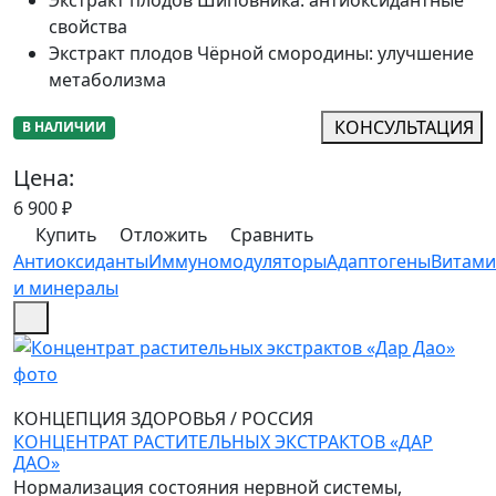
Экстракт плодов Шиповника
:
антиоксидантные
свойства
Экстракт плодов Чёрной смородины
:
улучшение
метаболизма
КОНСУЛЬТАЦИЯ
В НАЛИЧИИ
Цена:
6 900
₽
Купить
Отложить
Сравнить
Антиоксиданты
Иммуномодуляторы
Адаптогены
Витам
и минералы
КОНЦЕПЦИЯ ЗДОРОВЬЯ
/
РОССИЯ
КОНЦЕНТРАТ РАСТИТЕЛЬНЫХ ЭКСТРАКТОВ «ДАР
ДАО»
Нормализация состояния нервной системы,