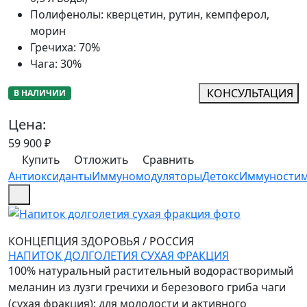
Полифенолы
:
кверцетин, рутин, кемпферол,
морин
Гречиха
:
70%
Чага
:
30%
КОНСУЛЬТАЦИЯ
В НАЛИЧИИ
Цена:
59 900
₽
Купить
Отложить
Сравнить
Антиоксиданты
Иммуномодуляторы
Детокс
Иммуностим
КОНЦЕПЦИЯ ЗДОРОВЬЯ
/
РОССИЯ
НАПИТОК ДОЛГОЛЕТИЯ СУХАЯ ФРАКЦИЯ
100% натуральный растительный водорастворимый
меланин из лузги гречихи и березового гриба чаги
(сухая фракция): для молодости и активного