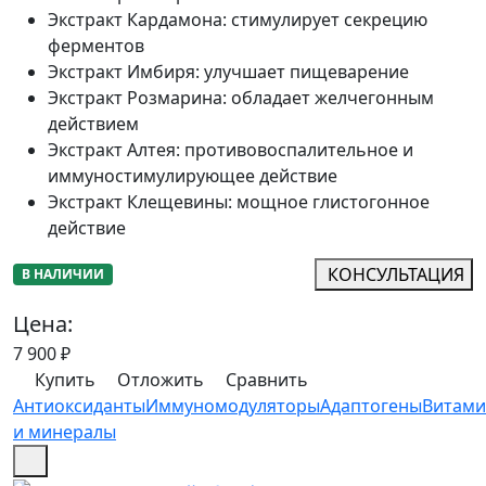
Экстракт Кардамона
:
стимулирует секрецию
ферментов
Экстракт Имбиря
:
улучшает пищеварение
Экстракт Розмарина
:
обладает желчегонным
действием
Экстракт Алтея
:
противовоспалительное и
иммуностимулирующее действие
Экстракт Клещевины
:
мощное глистогонное
действие
КОНСУЛЬТАЦИЯ
В НАЛИЧИИ
Цена:
7 900
₽
Купить
Отложить
Сравнить
Антиоксиданты
Иммуномодуляторы
Адаптогены
Витам
и минералы