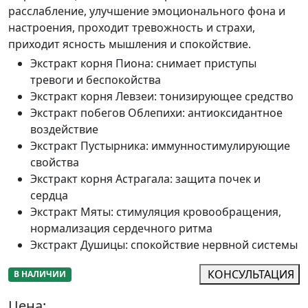
расслабление, улучшение эмоционального фона и
настроения, проходит тревожность и страхи,
приходит ясность мышления и спокойствие.
Экстракт корня Пиона
:
снимает приступы
тревоги и беспокойства
Экстракт корня Левзеи
:
тонизирующее средство
Экстракт побегов Облепихи
:
антиоксидантное
воздействие
Экстракт Пустырника
:
иммунностимулирующие
свойства
Экстракт корня Астрагала
:
защита почек и
сердца
Экстракт Мяты
:
стимуляция кровообращения,
нормализация сердечного ритма
Экстракт Душицы
:
спокойствие нервной системы
КОНСУЛЬТАЦИЯ
В НАЛИЧИИ
Цена: