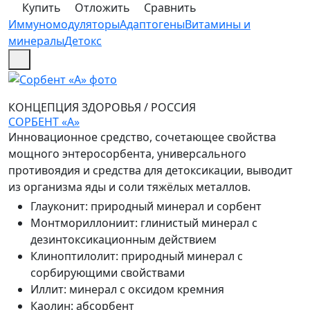
Купить
Отложить
Сравнить
Иммуномодуляторы
Адаптогены
Витамины и
минералы
Детокс
КОНЦЕПЦИЯ ЗДОРОВЬЯ
/
РОССИЯ
СОРБЕНТ «А»
Инновационное средство, сочетающее свойства
мощного энтеросорбента, универсального
противоядия и средства для детоксикации, выводит
из организма яды и соли тяжёлых металлов.
Глауконит
:
природный минерал и сорбент
Монтмориллониит
:
глинистый минерал с
дезинтоксикационным действием
Клиноптилолит
:
природный минерал с
сорбирующими свойствами
Иллит
:
минерал с оксидом кремния
Каолин
:
абсорбент