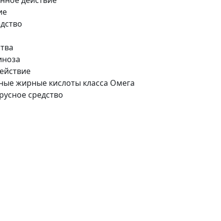
нное действие
ие
дство
ства
иноза
ействие
ые жирные кислоты класса Омега
русное средство