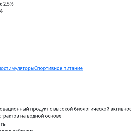
)
:
2,5%
5%
остимуляторы
Спортивное питание
нновационный продукт с высокой биологической активн
трактов на водной основе.
сть