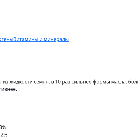
огены
Витамины и минералы
 из жидкости семян, в 10 раз сильнее формы масла: бо
тивнее.
.3%
2%