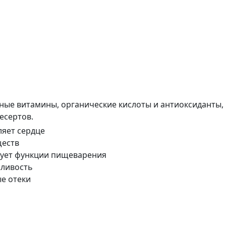
ые витамины, органические кислоты и антиоксиданты, 
есертов.
ляет сердце
ществ
ует функции пищеварения
ливость
е отеки