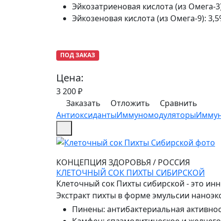
Эйкозатриеновая кислота (из Омега-3
Эйкозеновая кислота (из Омега-9)
:
3,
ПОД ЗАКАЗ
Цена:
3 200
₽
Заказать
Отложить
Сравнить
Антиоксиданты
Иммуномодуляторы
Иммун
КОНЦЕПЦИЯ ЗДОРОВЬЯ
/
РОССИЯ
КЛЕТОЧНЫЙ СОК ПИХТЫ СИБИРСКОЙ
Клеточный сок Пихты сибирской - это и
Экстракт пихты в форме эмульсии наноэкс
Пинены
:
антибактериальная активно