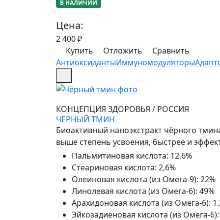
В НАЛИЧИИ
Цена:
2 400
₽
Купить
Отложить
Сравнить
Антиоксиданты
Иммуномодуляторы
Адапт
КОНЦЕПЦИЯ ЗДОРОВЬЯ
/
РОССИЯ
ЧЁРНЫЙ ТМИН
Биоактивный наноэкстракт чёрного тмина
выше степень усвоения, быстрее и эффек
Пальмитиновая кислота
:
12,6%
Стеариновая кислота
:
2,6%
Олеиновая кислота (из Омега-9)
:
22%
Линолевая кислота (из Омега-6)
:
49%
Арахидоновая кислота (из Омега-6)
:
1
Эйкозадиеновая кислота (из Омега-6)
: