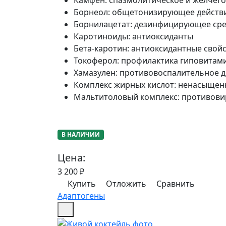
Камфен
:
спазмолитическое и желчего
Борнеол
:
общетонизирующее действ
Борнилацетат
:
дезинфицирующее сре
Каротиноиды
:
антиоксиданты
Бета-каротин
:
антиоксидантные свой
Токоферол
:
профилактика гиповитам
Хамазулен
:
противовоспалительное д
Комплекс жирных кислот
:
ненасыщенн
Мальтитоловый комплекс
:
противови
В НАЛИЧИИ
Цена:
3 200
₽
Купить
Отложить
Сравнить
Адаптогены