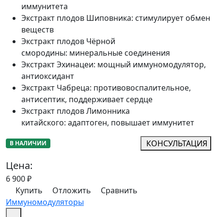
иммунитета
Экстракт плодов Шиповника
:
стимулирует обмен
веществ
Экстракт плодов Чёрной
смородины
:
минеральные соединения
Экстракт Эхинацеи
:
мощный иммуномодулятор,
антиоксидант
Экстракт Чабреца
:
противовоспалительное,
антисептик, поддерживает сердце
Экстракт плодов Лимонника
китайского
:
адаптоген, повышает иммунитет
КОНСУЛЬТАЦИЯ
В НАЛИЧИИ
Цена:
6 900
₽
Купить
Отложить
Сравнить
Иммуномодуляторы