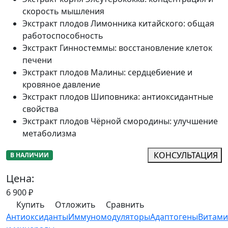
скорость мышления
Экстракт плодов Лимонника китайского
:
общая
работоспособность
Экстракт Гинностеммы
:
восстановление клеток
печени
Экстракт плодов Малины
:
сердцебиение и
кровяное давление
Экстракт плодов Шиповника
:
антиоксидантные
свойства
Экстракт плодов Чёрной смородины
:
улучшение
метаболизма
КОНСУЛЬТАЦИЯ
В НАЛИЧИИ
Цена:
6 900
₽
Купить
Отложить
Сравнить
Антиоксиданты
Иммуномодуляторы
Адаптогены
Витам