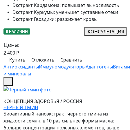
Экстракт Кардамона
:
повышает выносливость
Экстракт Куркумы
:
уменьшет суставные отеки
Экстракт Гвоздики
:
разжижает кровь
КОНСУЛЬТАЦИЯ
В НАЛИЧИИ
Цена:
2 400
₽
Купить
Отложить
Сравнить
Антиоксиданты
Иммуномодуляторы
Адаптогены
Витам
и минералы
КОНЦЕПЦИЯ ЗДОРОВЬЯ
/
РОССИЯ
ЧЁРНЫЙ ТМИН
Биоактивный наноэкстракт чёрного тмина из
жидкости семян, в 10 раз сильнее формы масла:
больше концентрация полезных элементов, выше