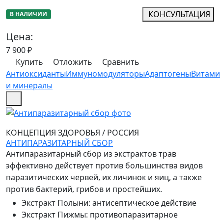
КОНСУЛЬТАЦИЯ
В НАЛИЧИИ
Цена:
7 900
₽
Купить
Отложить
Сравнить
Антиоксиданты
Иммуномодуляторы
Адаптогены
Витам
и минералы
КОНЦЕПЦИЯ ЗДОРОВЬЯ
/
РОССИЯ
АНТИПАРАЗИТАРНЫЙ СБОР
Антипаразитарный сбор из экстрактов трав
эффективно действует против большинства видов
паразитических червей, их личинок и яиц, а также
против бактерий, грибов и простейших.
Экстракт Полыни
:
антисептическое действие
Экстракт Пижмы
:
противопаразитарное