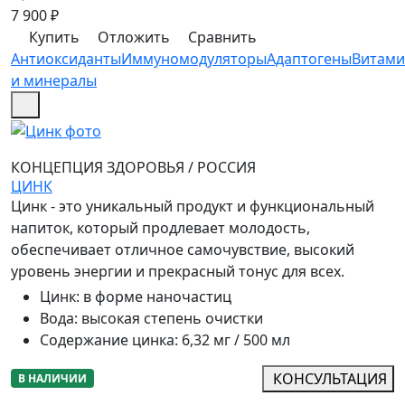
7 900
₽
Купить
Отложить
Сравнить
Антиоксиданты
Иммуномодуляторы
Адаптогены
Витам
и минералы
КОНЦЕПЦИЯ ЗДОРОВЬЯ
/
РОССИЯ
ЦИНК
Цинк - это уникальный продукт и функциональный
напиток, который продлевает молодость,
обеспечивает отличное самочувствие, высокий
уровень энергии и прекрасный тонус для всех.
Цинк
:
в форме наночастиц
Вода
:
высокая степень очистки
Содержание цинка
:
6,32 мг / 500 мл
КОНСУЛЬТАЦИЯ
В НАЛИЧИИ