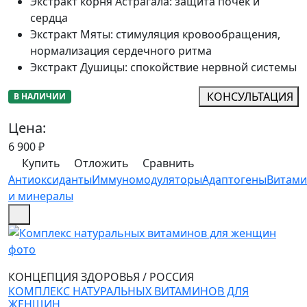
Экстракт корня Астрагала
:
защита почек и
сердца
Экстракт Мяты
:
стимуляция кровообращения,
нормализация сердечного ритма
Экстракт Душицы
:
спокойствие нервной системы
КОНСУЛЬТАЦИЯ
В НАЛИЧИИ
Цена:
6 900
₽
Купить
Отложить
Сравнить
Антиоксиданты
Иммуномодуляторы
Адаптогены
Витам
и минералы
КОНЦЕПЦИЯ ЗДОРОВЬЯ
/
РОССИЯ
КОМПЛЕКС НАТУРАЛЬНЫХ ВИТАМИНОВ ДЛЯ
ЖЕНЩИН