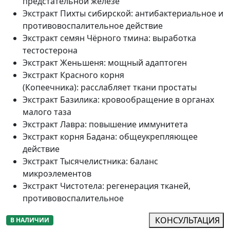
предстательной железе
Экстракт Пихты сибирской
:
антибактериальное и
противовоспалительное действие
Экстракт семян Чёрного тмина
:
выработка
тестостерона
Экстракт Женьшеня
:
мощный адаптоген
Экстракт Красного корня
(Копеечника)
:
расслабляет ткани простаты
Экстракт Базилика
:
кровообращение в органах
малого таза
Экстракт Лавра
:
повышение иммунитета
Экстракт корня Бадана
:
общеукрепляющее
действие
Экстракт Тысячелистника
:
баланс
микроэлементов
Экстракт Чистотела
:
регенерация тканей,
противовоспалительное
КОНСУЛЬТАЦИЯ
В НАЛИЧИИ