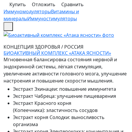
Купить
Отложить
Сравнить
Иммуномодуляторы
Витамины и
минералы
Иммуностимуляторы
КОНЦЕПЦИЯ ЗДОРОВЬЯ
/
РОССИЯ
БИОАКТИВНЫЙ КОМПЛЕКС «АТАКА ЯСНОСТИ»
Мгновенная балансировка состояния нервной и
эндокринной системы, лёгкая стимуляция,
увеличение активности головного мозга, улучшение
настроения и повышение скорости мышления.
Экстракт Эхинацеи
:
повышение иммунитета
Экстракт Чабреца
:
улучшение пищеварения
Экстракт Красного корня
(Копеечника)
:
эластичность сосудов
Экстракт корня Солодки
:
выносливость
организма
Экстракт корня Элеутерококка
:
концентрация и