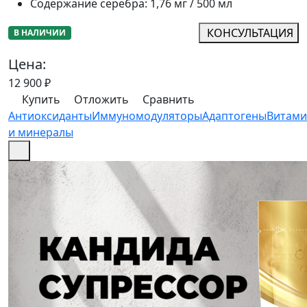
Содержание серебра
:
1,76 мг / 500 мл
КОНСУЛЬТАЦИЯ
В НАЛИЧИИ
Цена:
12 900
₽
Купить
Отложить
Сравнить
Антиоксиданты
Иммуномодуляторы
Адаптогены
Витам
и минералы