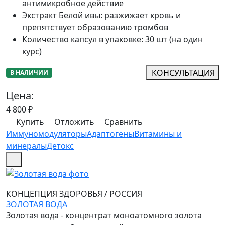
антимикробное действие
Экстракт Белой ивы
:
разжижает кровь и
препятствует образованию тромбов
Количество капсул в упаковке
:
30 шт (на один
курс)
КОНСУЛЬТАЦИЯ
В НАЛИЧИИ
Цена:
4 800
₽
Купить
Отложить
Сравнить
Иммуномодуляторы
Адаптогены
Витамины и
минералы
Детокс
КОНЦЕПЦИЯ ЗДОРОВЬЯ
/
РОССИЯ
ЗОЛОТАЯ ВОДА
Золотая вода - концентрат моноатомного золота