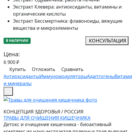
Экстракт Клевера
:
антиоксиданты, витамины и
органические кислоты
Экстракт Бессмертника
:
флавоноиды, вяжущие
вещества и микроэлементы
КОНСУЛЬТАЦИЯ
В НАЛИЧИИ
Цена:
6 900
₽
Купить
Отложить
Сравнить
Антиоксиданты
Иммуномодуляторы
Адаптогены
Витам
и минералы
КОНЦЕПЦИЯ ЗДОРОВЬЯ
/
РОССИЯ
ТРАВЫ ДЛЯ ОЧИЩЕНИЯ КИШЕЧНИКА
Детокс и очищение кишечника - биоактивный
комплекс из нано-экстрактов полезных трав выводит