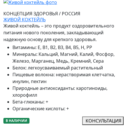
КОНЦЕПЦИЯ ЗДОРОВЬЯ
/
РОССИЯ
ЖИВОЙ КОКТЕЙЛЬ
Живой коктейль – это продукт оздоровительного
питания нового поколения, закладывающий
надежную основу для крепкого здоровья.
Витамины
:
Е, В1, В2, В3, В4, В5, Н, РР
Минералы
:
Кальций, Магний, Калий, Фосфор,
Железо, Марганец, Медь, Кремний, Сера
Белок
:
легкоусваиваемый растительный
Пищевые волокна
:
нерастворимая клетчатка,
инулин, пектин
Природные антиоксиданты
:
каротиноиды,
хлорофилл
Бета-глюканы
:
+
Органические кислоты
:
+
КОНСУЛЬТАЦИЯ
В НАЛИЧИИ