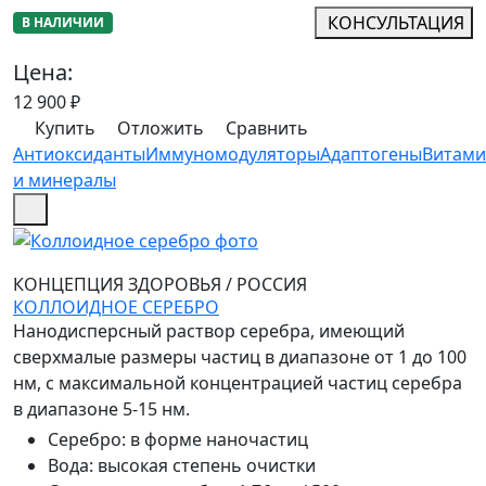
КОНСУЛЬТАЦИЯ
В НАЛИЧИИ
Цена:
12 900
₽
Купить
Отложить
Сравнить
Антиоксиданты
Иммуномодуляторы
Адаптогены
Витам
и минералы
КОНЦЕПЦИЯ ЗДОРОВЬЯ
/
РОССИЯ
КОЛЛОИДНОЕ СЕРЕБРО
Нанодисперсный раствор серебра, имеющий
сверхмалые размеры частиц в диапазоне от 1 до 100
нм, с максимальной концентрацией частиц серебра
в диапазоне 5-15 нм.
Серебро
:
в форме наночастиц
Вода
:
высокая степень очистки