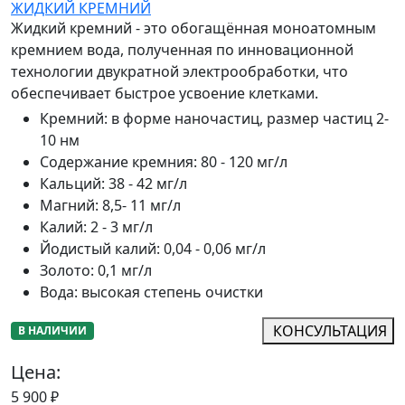
ЖИДКИЙ КРЕМНИЙ
Жидкий кремний - это обогащённая моноатомным
кремнием вода, полученная по инновационной
технологии двукратной электрообработки, что
обеспечивает быстрое усвоение клетками.
Кремний
:
в форме наночастиц, размер частиц 2-
10 нм
Содержание кремния
:
80 - 120 мг/л
Кальций
:
38 - 42 мг/л
Магний
:
8,5- 11 мг/л
Калий
:
2 - 3 мг/л
Йодистый калий
:
0,04 - 0,06 мг/л
Золото
:
0,1 мг/л
Вода
:
высокая степень очистки
КОНСУЛЬТАЦИЯ
В НАЛИЧИИ
Цена:
5 900
₽