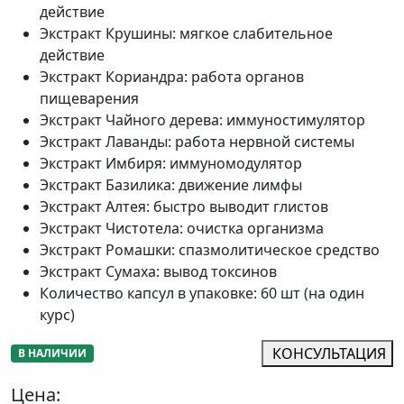
действие
Экстракт Крушины
:
мягкое слабительное
действие
Экстракт Кориандра
:
работа органов
пищеварения
Экстракт Чайного дерева
:
иммуностимулятор
Экстракт Лаванды
:
работа нервной системы
Экстракт Имбиря
:
иммуномодулятор
Экстракт Базилика
:
движение лимфы
Экстракт Алтея
:
быстро выводит глистов
Экстракт Чистотела
:
очистка организма
Экстракт Ромашки
:
спазмолитическое средство
Экстракт Сумаха
:
вывод токсинов
Количество капсул в упаковке
:
60 шт (на один
курс)
КОНСУЛЬТАЦИЯ
В НАЛИЧИИ
Цена: