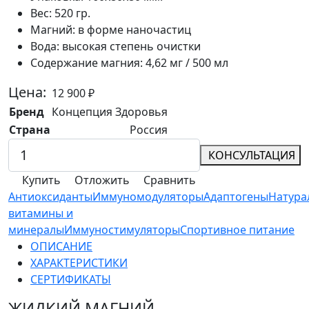
Вес:
520 гр.
Магний:
в форме наночастиц
Вода:
высокая степень очистки
Содержание магния:
4,62 мг / 500 мл
Цена:
12 900
₽
Бренд
Концепция Здоровья
Страна
Россия
КОНСУЛЬТАЦИЯ
Купить
Отложить
Сравнить
Антиоксиданты
Иммуномодуляторы
Адаптогены
Натура
витамины и
минералы
Иммуностимуляторы
Спортивное питание
ОПИСАНИЕ
ХАРАКТЕРИСТИКИ
СЕРТИФИКАТЫ
ЖИДКИЙ МАГНИЙ